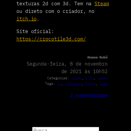
texturas 2d com 3d. Tem na
Steam
ou direto com o criador, no
itch.io
.
Site oficial:
https://crocotile3d.com/
Homem Robô
Segunda-feira, 8 de novembro
de 2021 às 10h52
Categorias:
Artes
, 
Blog
, 
Games
Tags:
3d
, 
Software
, 
Steam
, 
tile
2 comentários
P