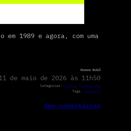
do em 1989 e agora, com uma
Homem Robô
11 de maio de 2026 às 11h50
Categorias:
Artes
, 
Planeta Web
Tags:
Software
Sem comentários