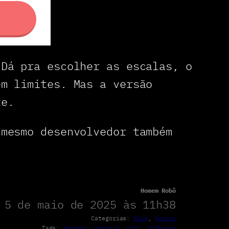
Dá pra escolher as escalas, o
em limites. Mas a versão
te.
 mesmo desenvolvedor também
Homem Robô
 5 de maio de 2025 às 11h38
Categorias:
Blog
, 
Música
Tags:
gerador
, 
melodia
, 
midi
, 
Software