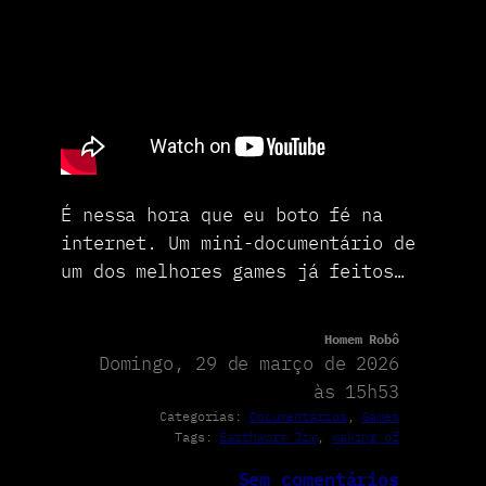
É nessa hora que eu boto fé na
internet. Um mini-documentário de
um dos melhores games já feitos…
Homem Robô
Domingo, 29 de março de 2026
às 15h53
Categorias:
Documentários
, 
Games
Tags:
Earthworm Jim
, 
making of
Sem comentários