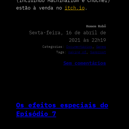
(incluindo Machinarium e Chuchel)
estão à venda no
itch.io
.
Homem Robô
Sexta-feira, 16 de abril de
2021 às 22h19
Categorias:
Documentários
, 
Games
Tags:
making of
, 
Samorost
Sem comentários
Os efeitos especiais do
Episódio 7