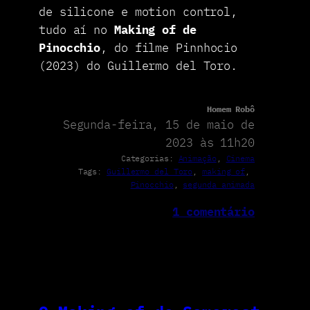
de silicone e motion control,
tudo aí no
Making of de
Pinocchio
, do filme Pinnhocio
(2023) do Guillermo del Toro.
Homem Robô
Segunda-feira, 15 de maio de
2023 às 11h20
Categorias:
Animação
, 
Cinema
Tags:
Guillermo del Toro
, 
making of
, 
Pinocchio
, 
segunda animada
1 comentário