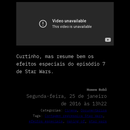
Curtinho, mas resume bem os
efeitos especiais do episódio 7
de Star Wars.
Homem Robô
Segunda-feira, 25 de janeiro
de 2016 às 13h22
Categorias:
Cinema
, 
Documentários
Tags:
Contagem regressiva Star Wars
, 
efeitos especiais
, 
making of
, 
star wars