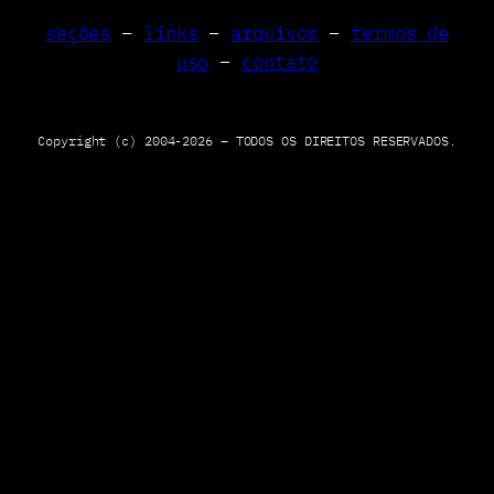
u
seções
–
links
–
arquivos
–
termos de
i
uso
–
contato
s
a
r
Copyright (c) 2004-2026 – TODOS OS DIREITOS RESERVADOS.