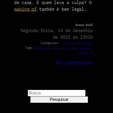
de casa. E quem leva a culpa? O
making of
também é bem legal.
Homem Robô
Segunda-feira, 14 de dezembro
de 2015 às 13h10
Categorias:
Curtas
, 
Porradaria
Tags:
cachorro
, 
gato
, 
kung fu
, 
kungfu
, 
making of
Sem comentários
P
e
Pesquisar
s
q