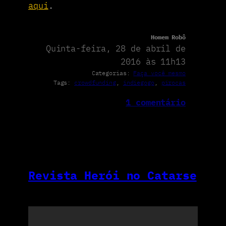
aqui
.
Homem Robô
Quinta-feira, 28 de abril de
2016 às 11h13
Categorias:
Faça você mesmo
Tags:
crowdfunding
, 
indiegogo
, 
pirocas
1 comentário
Revista Herói no Catarse