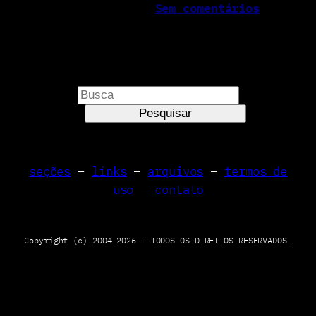
Sem comentários
P
e
Pesquisar
s
q
u
seções
–
links
–
arquivos
–
termos de
i
uso
–
contato
s
a
r
Copyright (c) 2004-2026 – TODOS OS DIREITOS RESERVADOS.