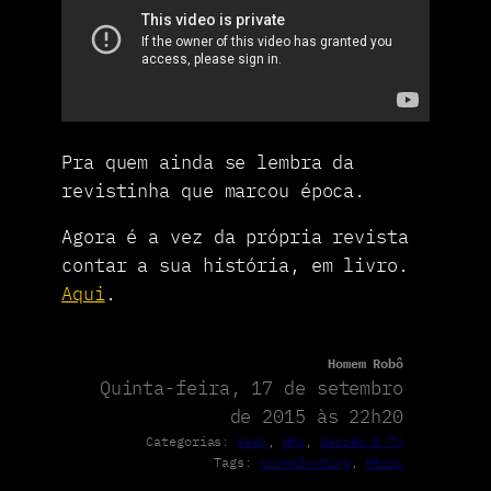
Pra quem ainda se lembra da
revistinha que marcou época.
Agora é a vez da própria revista
contar a sua história, em livro.
Aqui
.
Homem Robô
Quinta-feira, 17 de setembro
de 2015 às 22h20
Categorias:
Geek
, 
HQs
, 
Séries & TV
Tags:
crowdfunding
, 
Herói