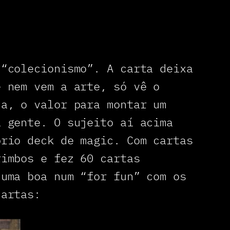
 “colecionismo”. A carta deixa
e nem vem a arte, só vê o
da, o valor para montar um
a gente. O sujeito aí acima
prio deck de magic. Com cartas
rimbos e fez 60 cartas
numa boa num “for fun” com os
cartas: