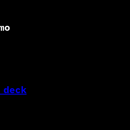
mo
 deck