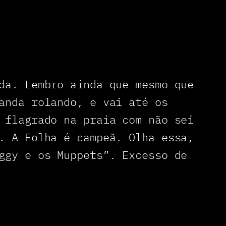
e
n
o
t
í
c
i
a
s
da. Lembro ainda que mesmo que
…
anda rolando, e vai até os
 flagrado na praia com não sei
. A Folha é campeã. Olha essa,
ggy e os Muppets”. Excesso de