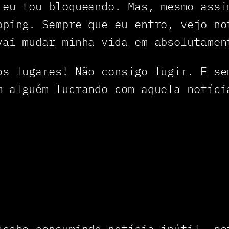
 eu tou bloqueando. Mas, mesmo assi
pping. Sempre que eu entro, vejo no
vai mudar minha vida em absolutamen
os lugares! Não consigo fugir. E se
m alguém lucrando com aquela notíc
acabo consumindo notícia inútil, po