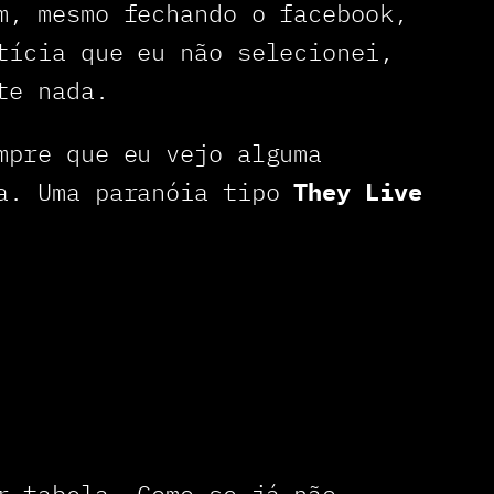
m, mesmo fechando o facebook,
tícia que eu não selecionei,
te nada.
mpre que eu vejo alguma
ia. Uma paranóia tipo
They Live
r tabela. Como se já não