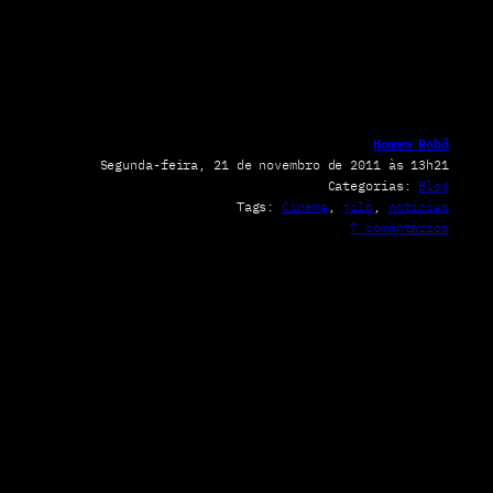
Homem Robô
Segunda-feira, 21 de novembro de 2011 às 13h21
Categorias:
Blog
Tags:
Cinema
, 
jiló
, 
notícias
e
7 comentários
m
E
u
n
ã
o
g
o
s
t
o
d