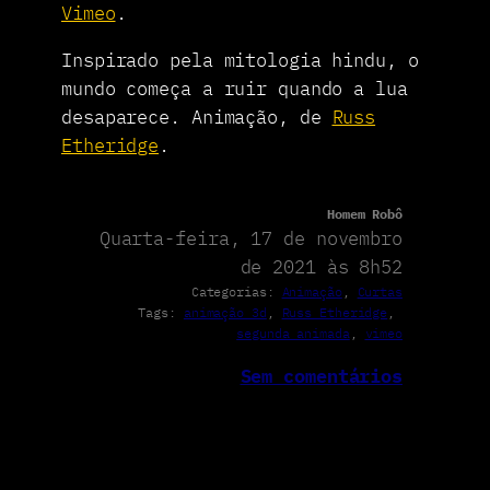
Vimeo
.
Inspirado pela mitologia hindu, o
mundo começa a ruir quando a lua
desaparece. Animação, de
Russ
Etheridge
.
Homem Robô
Quarta-feira, 17 de novembro
de 2021 às 8h52
Categorias:
Animação
, 
Curtas
Tags:
animação 3d
, 
Russ Etheridge
, 
segunda animada
, 
vimeo
Sem comentários