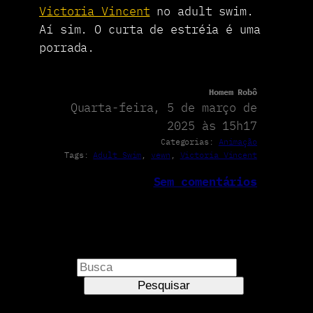
Victoria Vincent
no adult swim.
Aí sim. O curta de estréia é uma
porrada.
Homem Robô
Quarta-feira, 5 de março de
2025 às 15h17
Categorias:
Animação
Tags:
Adult Swim
, 
vewn
, 
Victoria Vincent
Sem comentários
P
e
Pesquisar
s