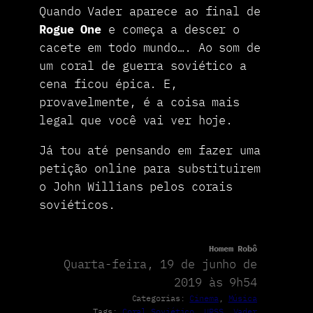
Quando Vader aparece ao final de
Rogue One
e começa a descer o
cacete em todo mundo…. Ao som de
um coral de guerra soviético a
cena ficou épica. E,
provavelmente, é a coisa mais
legal que você vai ver hoje.
Já tou até pensando em fazer uma
petição online para substituirem
o John Willians pelos corais
soviéticos.
Homem Robô
Quarta-feira, 19 de junho de
2019 às 9h54
Categorias:
Cinema
, 
Música
Tags:
Coral Soviético
, 
URSS
, 
Vader