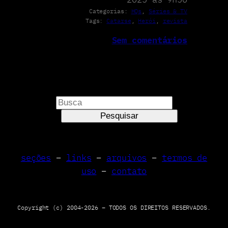
Categorias:
HQs
, 
Séries & TV
Tags:
Catarse
, 
Herói
, 
revista
Sem comentários
P
e
Pesquisar
s
q
u
seções
–
links
–
arquivos
–
termos de
i
uso
–
contato
s
a
r
Copyright (c) 2004-2026 – TODOS OS DIREITOS RESERVADOS.