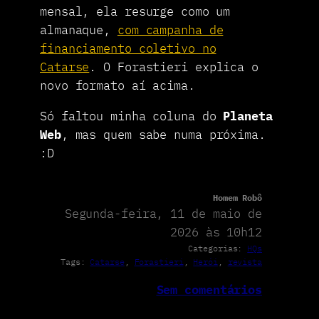
mensal, ela resurge como um
almanaque,
com campanha de
financiamento coletivo no
Catarse
. O Forastieri explica o
novo formato aí acima.
Só faltou minha coluna do
Planeta
Web
, mas quem sabe numa próxima.
:D
Homem Robô
Segunda-feira, 11 de maio de
2026 às 10h12
Categorias:
HQs
Tags:
Catarse
, 
Forastieri
, 
Herói
, 
revista
Sem comentários