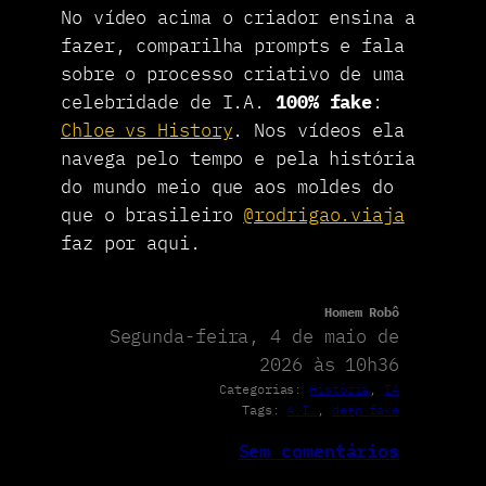
No vídeo acima o criador ensina a
fazer, comparilha prompts e fala
sobre o processo criativo de uma
celebridade de I.A.
100% fake
:
Chloe vs History
. Nos vídeos ela
navega pelo tempo e pela história
do mundo meio que aos moldes do
que o brasileiro
@rodrigao.viaja
faz por aqui.
Homem Robô
Segunda-feira, 4 de maio de
2026 às 10h36
Categorias:
História
, 
IA
Tags:
A.I.
, 
deep fake
Sem comentários