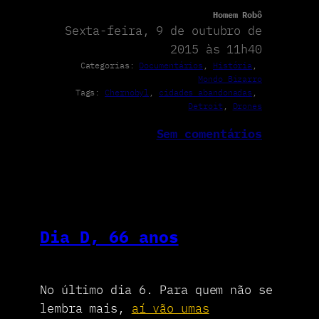
Homem Robô
Sexta-feira, 9 de outubro de
2015 às 11h40
Categorias:
Documentários
, 
História
, 
Mondo Bizarro
Tags:
Chernobyl
, 
cidades abandonadas
, 
Detroit
, 
Drones
Sem comentários
Dia D, 66 anos
No último dia 6. Para quem não se
lembra mais,
aí vão umas