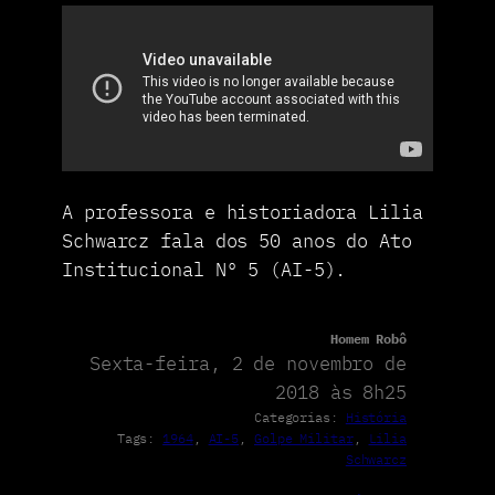
A professora e historiadora Lilia
Schwarcz fala dos 50 anos do Ato
Institucional Nº 5 (AI-5).
Homem Robô
Sexta-feira, 2 de novembro de
2018 às 8h25
Categorias:
História
Tags:
1964
, 
AI-5
, 
Golpe Militar
, 
Lilia
Schwarcz