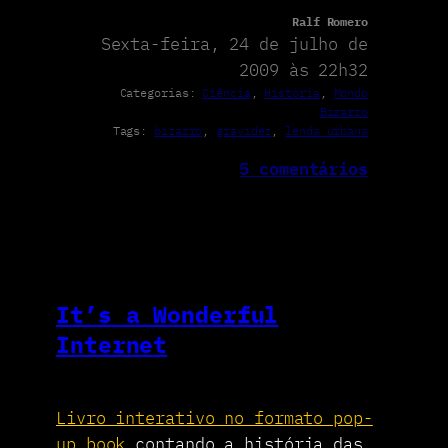
Ralf Romero
Sexta-feira, 24 de julho de
2009 às 22h32
Categorias:
Ciência
, 
História
, 
Mondo
Bizarro
Tags:
bizarro
, 
gravidez
, 
lenda urbana
5 comentários
It’s a Wonderful
Internet
Livro interativo no formato pop-
up book
contando a história das