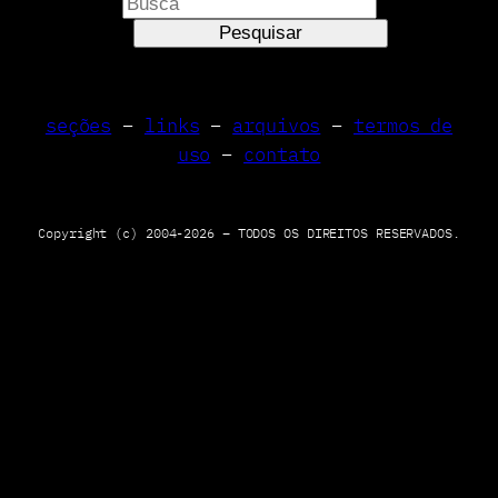
P
e
Pesquisar
s
q
u
seções
–
links
–
arquivos
–
termos de
i
uso
–
contato
s
a
r
Copyright (c) 2004-2026 – TODOS OS DIREITOS RESERVADOS.