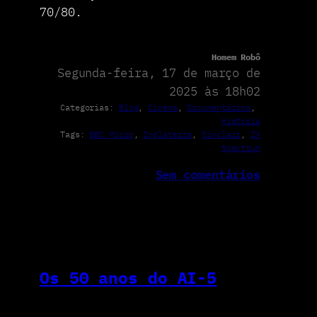
70/80.
Homem Robô
Segunda-feira, 17 de março de
2025 às 18h02
Categorias:
Blog
, 
Cinema
, 
Documentários
, 
História
Tags:
BBC Micro
, 
Inglaterra
, 
Sinclair
, 
ZX
Spectrum
Sem comentários
Os 50 anos do AI-5