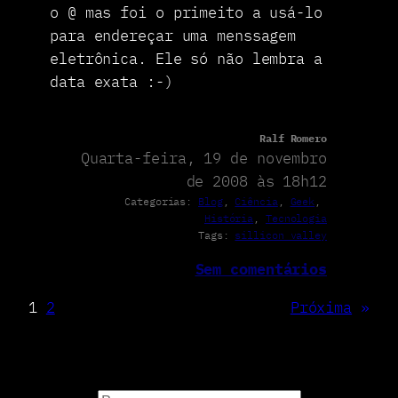
o @ mas foi o primeito a usá-lo
para endereçar uma menssagem
eletrônica. Ele só não lembra a
data exata :-)
Ralf Romero
Quarta-feira, 19 de novembro
de 2008 às 18h12
Categorias:
Blog
, 
Ciência
, 
Geek
, 
História
, 
Tecnologia
Tags:
sillicon valley
Sem comentários
1
2
Próxima
»