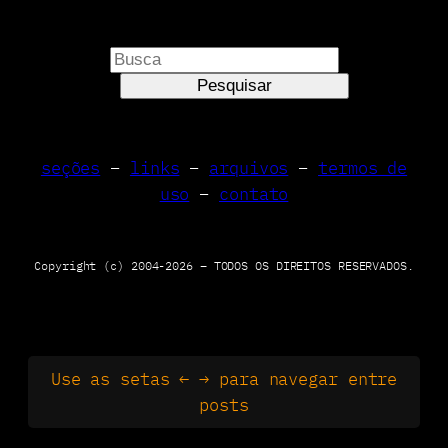
P
e
Pesquisar
s
q
u
seções
–
links
–
arquivos
–
termos de
i
uso
–
contato
s
a
r
Copyright (c) 2004-2026 – TODOS OS DIREITOS RESERVADOS.
Use as setas ← → para navegar entre
posts