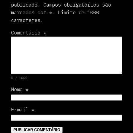
s
publicado.
Campos obrigatórios são
e
marcados com
*
.
Limite de 1000
n
h
caracteres.
a
r
Comentário
*
0 / 1000
Nome
*
E-mail
*