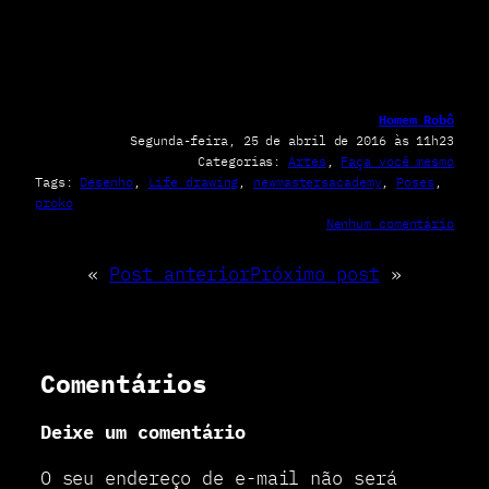
Homem Robô
Segunda-feira, 25 de abril de 2016 às 11h23
Categorias:
Artes
, 
Faça você mesmo
Tags:
Desenho
, 
Life drawing
, 
newmastersacademy
, 
Poses
, 
proko
e
Nenhum comentário
m
P
«
Post anterior
Próximo post
»
o
s
e
s
p
Comentários
a
r
Deixe um comentário
a
d
e
O seu endereço de e-mail não será