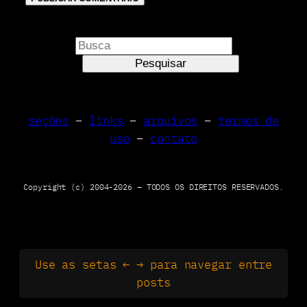
P
e
Pesquisar
s
q
u
seções
–
links
–
arquivos
–
termos de
i
uso
–
contato
s
a
r
Copyright (c) 2004-2026 – TODOS OS DIREITOS RESERVADOS.
Use as setas ← → para navegar entre
posts