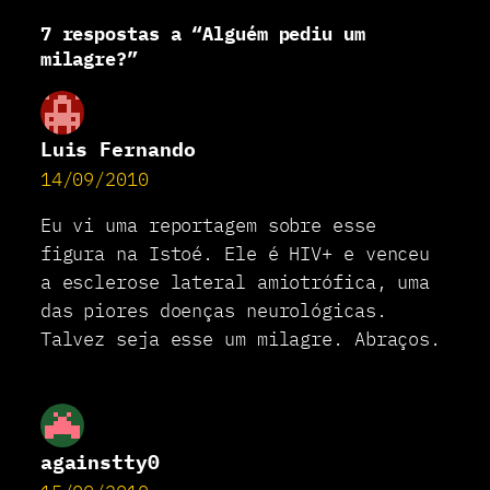
e
7 respostas a “Alguém pediu um
d
i
milagre?”
u
u
m
m
Luis Fernando
i
14/09/2010
l
a
g
Eu vi uma reportagem sobre esse
r
figura na Istoé. Ele é HIV+ e venceu
e
a esclerose lateral amiotrófica, uma
?
das piores doenças neurológicas.
Talvez seja esse um milagre. Abraços.
againstty0