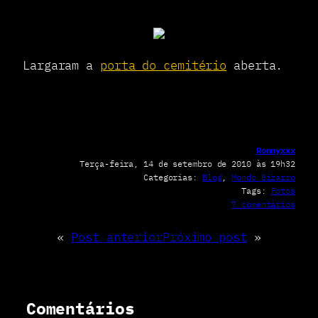
Largaram a
porta do cemitério
aberta.
Ronnyxxx
Terça-feira, 14 de setembro de 2010 às 19h32
Categorias:
Blog
, 
Mondo Bizarro
Tags:
Fotos
e
7 comentários
m
A
«
Post anterior
Próximo post
»
l
g
u
é
m
Comentários
p