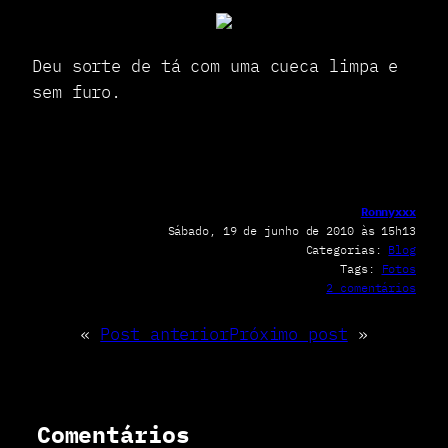
Deu sorte de tá com uma cueca limpa e
sem furo.
Ronnyxxx
Sábado, 19 de junho de 2010 às 15h13
Categorias:
Blog
Tags:
Fotos
e
2 comentários
m
M
«
Post anterior
Próximo post
»
a
l
a
b
a
Comentários
r