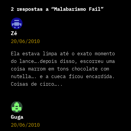
i
2 respostas a “Malabarismo Fail”
s
m
o
F
a
Zé
i
20/06/2010
l
Ela estava limpa até o exato momento
do lance….depois disso, escorreu uma
coisa marrom em tons chocolate com
nutella…. e a cueca ficou encardida.
Coisas de circo…..
Guga
20/06/2010