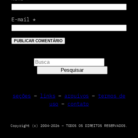
E-mail
*
P
e
Pesquisar
s
q
u
seções
–
links
–
arquivos
–
termos de
i
uso
–
contato
s
a
r
Copyright (c) 2004-2026 – TODOS OS DIREITOS RESERVADOS.