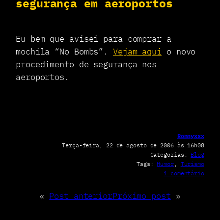
segurança em aeroportos
Eu bem que avisei para comprar a
mochila “No Bombs”.
Vejam aqui
o novo
procedimento de segurança nos
aeroportos.
Ronnyxxx
Terça-feira, 22 de agosto de 2006 às 16h08
Categorias:
Blog
Tags:
Humor
, 
Turismo
e
1 comentário
m
N
«
Post anterior
Próximo post
»
o
v
o