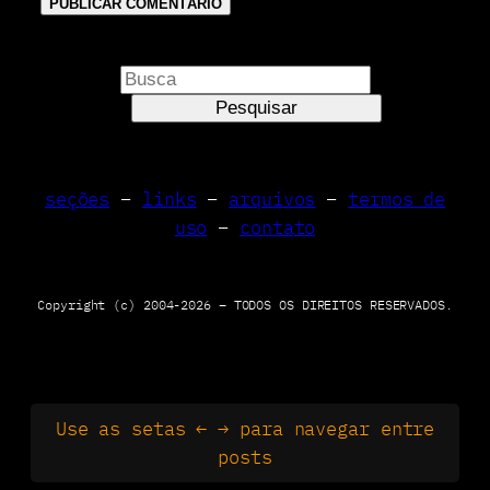
P
e
Pesquisar
s
q
u
seções
–
links
–
arquivos
–
termos de
i
uso
–
contato
s
a
r
Copyright (c) 2004-2026 – TODOS OS DIREITOS RESERVADOS.
Use as setas ← → para navegar entre
posts