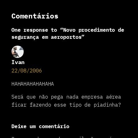
p
r
Comentários
o
c
One response to “Novo procedimento de
e
d
segurança em aeroportos”
i
m
e
n
Ivan
t
22/08/2006
o
d
e
HAHAHAHAHAHAHA
s
e
Será que não pega nada empresa aérea
g
ficar fazendo esse tipo de piadinha?
u
r
a
n
Deixe um comentário
ç
a