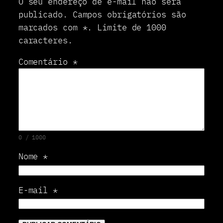
O seu endereço de e-mail não será
e
m
publicado.
Campos obrigatórios são
a
marcados com
*
.
Limite de 1000
e
caracteres.
r
o
Comentário
*
p
o
r
t
o
s
0 / 1000
Nome
*
E-mail
*