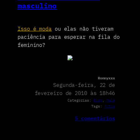
masculino
Isso é moda
ou elas não tiveram
paciência para esperar na fila do
feminino?
Ronnyxxx
Segunda-feira, 22 de
fevereiro de 2010 às 18h46
Categorias:
Blog
, 
Mulé
Tags:
Fotos
5 comentários