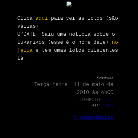
Clica
aqui
para ver as fotos (são
várias).
UPDATE: Saiu uma notícia sobre o
Lukánikos (esse é o nome dele)
no
Terra
e tem umas fotos diferentes
lá.
Ronnyxxx
Terça-feira, 11 de maio de
2010 às 6h00
Categorias:
Blog
Tags:
Fotos
5 comentários