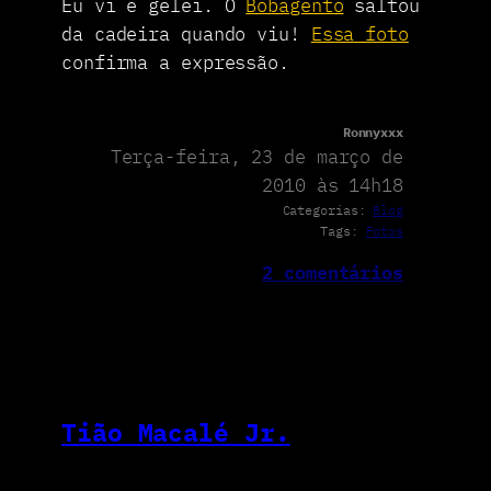
Eu vi e gelei. O
Bobagento
saltou
da cadeira quando viu!
Essa foto
confirma a expressão.
Ronnyxxx
Terça-feira, 23 de março de
2010 às 14h18
Categorias:
Blog
Tags:
Fotos
2 comentários
Tião Macalé Jr.