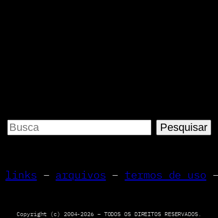
P
Pesquisar
e
s
–
links
–
arquivos
–
termos de uso
q
u
i
Copyright (c) 2004-2026 – TODOS OS DIREITOS RESERVADOS.