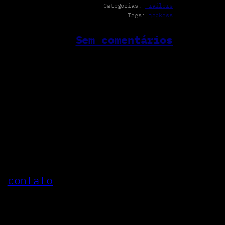
Categorias:
Trailers
Tags:
jackass
Sem comentários
–
contato