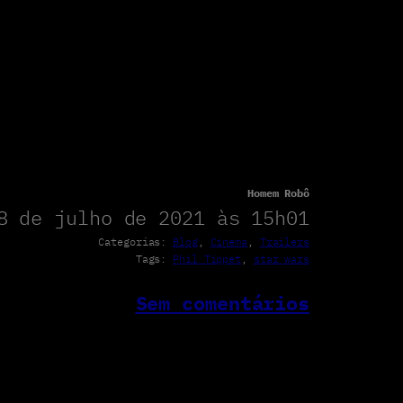
Homem Robô
8 de julho de 2021 às 15h01
Categorias:
Blog
, 
Cinema
, 
Trailers
Tags:
Phil Tippet
, 
star wars
Sem comentários