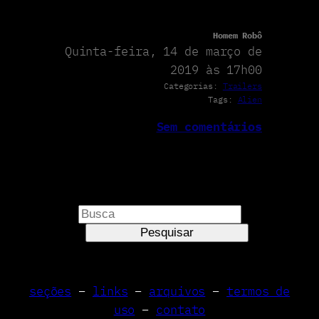
Homem Robô
Quinta-feira, 14 de março de
2019 às 17h00
Categorias:
Trailers
Tags:
Alien
Sem comentários
P
e
Pesquisar
s
q
u
seções
–
links
–
arquivos
–
termos de
i
uso
–
contato