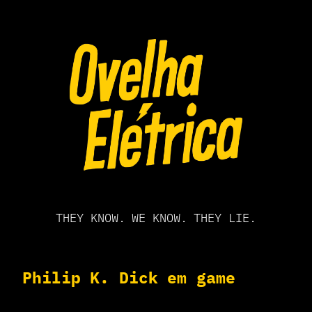
Pular
para
o
conteúdo
THEY KNOW. WE KNOW. THEY LIE.
Philip K. Dick em game