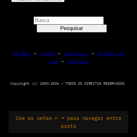
P
e
Pesquisar
s
q
u
seções
–
links
–
arquivos
–
termos de
i
uso
–
contato
s
a
r
Copyright (c) 2004-2026 – TODOS OS DIREITOS RESERVADOS.
Use as setas ← → para navegar entre
posts