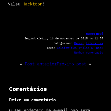
Valeu
Hacktoon
!
Homem Robô
Segunda-feira, 16 de novembro de 2015 às 12h55
Categorias:
Games
, 
Literatura
Tags:
Californium
, 
Philip K. Dick
e
Nenhum comentário
m
P
«
Post anterior
Próximo post
»
h
i
l
i
p
Comentários
K
.
Deixe um comentário
D
i
c
O seu endereço de e-mail não será