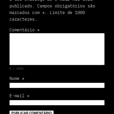
k
publicado.
Campos obrigatórios são
e
marcados com
*
.
Limite de 1000
m
g
caracteres.
a
m
Comentário
*
e
0 / 1000
Nome
*
E-mail
*