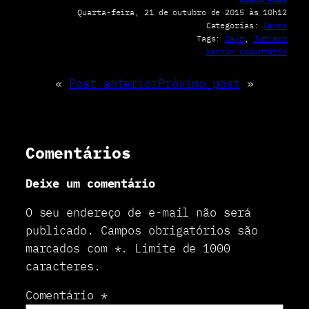
Quarta-feira, 21 de outubro de 2015 às 10h12
Categorias:
Games
Tags:
Dayz
, 
Turismo
e
Nenhum comentário
m
D
«
Post anterior
Próximo post
»
a
y
Z
n
o
Comentários
m
u
Deixe um comentário
n
d
o
O seu endereço de e-mail não será
r
publicado.
Campos obrigatórios são
e
marcados com
*
.
Limite de 1000
a
l
caracteres.
Comentário
*