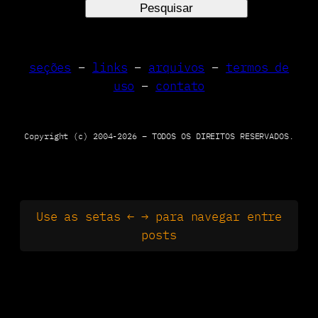
e
Pesquisar
g
r
s
a
q
m
u
seções
–
links
–
arquivos
–
termos de
i
uso
–
contato
s
a
r
Copyright (c) 2004-2026 – TODOS OS DIREITOS RESERVADOS.
Use as setas ← → para navegar entre
posts