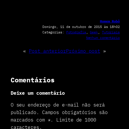
Homem Robô
Domingo, 11 de outubro de 2015 às 18h02
Categorias:
Fotografia
, 
Geek
, 
Tutoriais
e
Nenhum comentário
m
C
«
Post anterior
Próximo post
»
o
m
o
b
a
Comentários
i
x
Deixe um comentário
a
r
t
O seu endereço de e-mail não será
o
publicado.
Campos obrigatórios são
d
marcados com
*
.
Limite de 1000
a
s
caracteres.