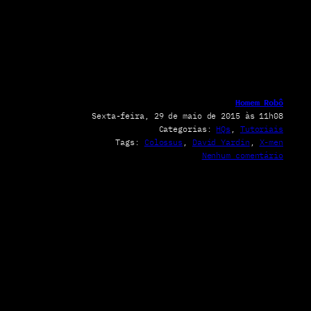
Homem Robô
Sexta-feira, 29 de maio de 2015 às 11h08
Categorias:
HQs
, 
Tutoriais
Tags:
Colossus
, 
David Yardin
, 
X-men
e
Nenhum comentário
m
C
r
i
a
n
d
o
u
m
a