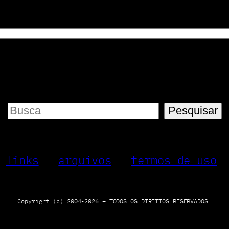
P
Pesquisar
e
s
–
links
–
arquivos
–
termos de uso
q
u
i
Copyright (c) 2004-2026 – TODOS OS DIREITOS RESERVADOS.
s