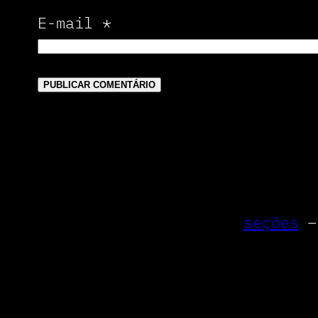
E-mail
*
seções