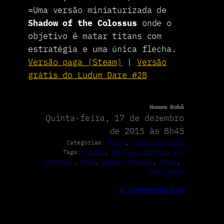
=Uma versão miniaturizada de
Shadow of the Colossus
onde o
objetivo é matar titans com
estratégia e uma única flecha.
Versão paga (Steam)
|
Versão
grátis do Ludum Dare #28
Homem Robô
Quinta-feira, 17 de dezembro
de 2015 às 8h45
Categorias:
Games
, 
Games de Quinta
Tags:
cactus
, 
Devolver Digital
, 
Dr.
Langeskov
, 
EVAC
, 
Stanley Parable
, 
Steam
, 
Titan Souls
2 comentários