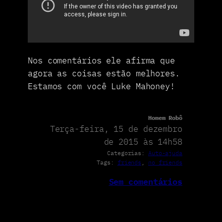
Nos comentários ele afirma que
agora as coisas estão melhores.
Estamos com você Luke Mahoney!
Homem Robô
Terça-feira, 15 de dezembro
de 2015 às 14h58
Categorias:
Auto-ajuda
Tags:
friends
, 
no friends
Sem comentários