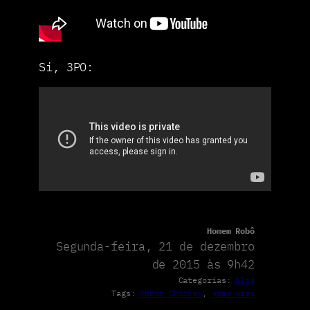
Si, 3PO:
Homem Robô
Segunda-feira, 21 de dezembro
de 2015 às 9h42
Categorias:
Blog
Tags:
Robot Chicken
, 
star wars