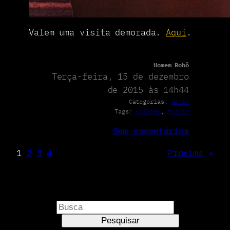
Valem uma visita demorada.
Aqui
.
Homem Robô
Terça-feira, 15 de dezembro
de 2015 às 14h44
Categorias:
Artes
Tags:
colagem
, 
tumblr
Sem comentários
1
2
3
4
Próxima
»
P
e
Pesquisar