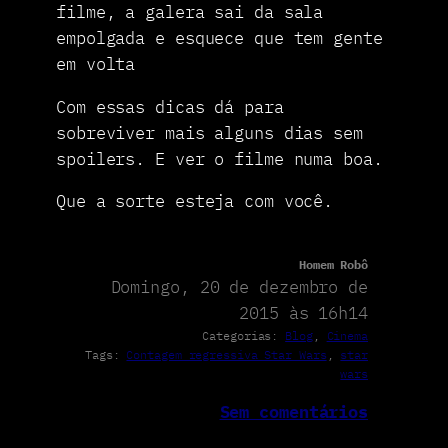
filme, a galera sai da sala
empolgada e esquece que tem gente
em volta
Com essas dicas dá para
sobreviver mais alguns dias sem
spoilers. E ver o filme numa boa.
Que a sorte esteja com você.
Homem Robô
Domingo, 20 de dezembro de
2015 às 16h14
Categorias:
Blog
, 
Cinema
Tags:
Contagem regressiva Star Wars
, 
star
wars
Sem comentários