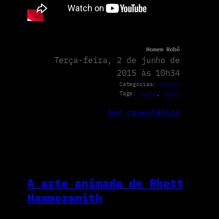
Homem Robô
Terça-feira, 2 de junho de
2015 às 10h34
Categorias:
Curtas
Tags:
curta
, 
scifi
Sem comentários
A arte animada de Rhett
Hammersmith