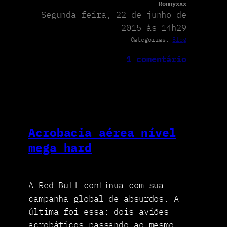
Ronnyxxx
Segunda-feira, 22 de junho de
2015 às 14h29
Categorias:
Blog
1 comentário
Acrobacia aérea nível
mega hard
A Red Bull continua com sua
campanha global de absurdos. A
última foi essa: dois aviões
acrobáticos passando ao mesmo