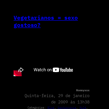
Vegetarianos = sexo
gostoso?
Ronnyxxx
Quinta-feira, 29 de janeiro
de 2009 às 13h38
Categorias:
Blog
, 
Gastronomia
, 
Mulé
, 