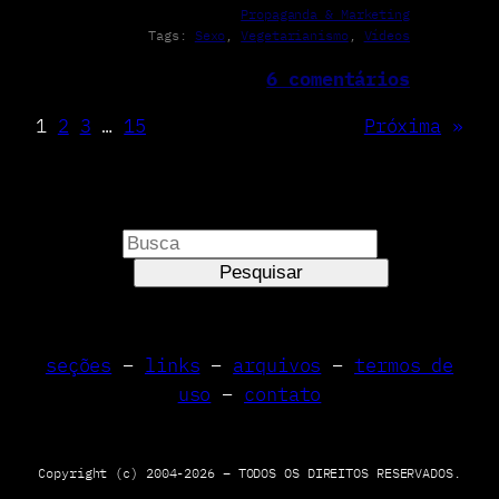
Propaganda & Marketing
Tags:
Sexo
, 
Vegetarianismo
, 
Vídeos
6 comentários
1
2
3
…
15
Próxima
»
P
e
Pesquisar
s
q
u
seções
–
links
–
arquivos
–
termos de
i
uso
–
contato
s
a
r
Copyright (c) 2004-2026 – TODOS OS DIREITOS RESERVADOS.