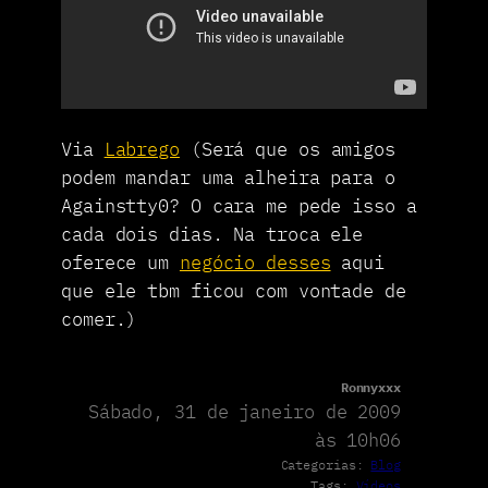
Via
Labrego
(Será que os amigos
podem mandar uma alheira para o
Againstty0? O cara me pede isso a
cada dois dias. Na troca ele
oferece um
negócio desses
aqui
que ele tbm ficou com vontade de
comer.)
Ronnyxxx
Sábado, 31 de janeiro de 2009
às 10h06
Categorias:
Blog
Tags:
Vídeos