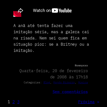
A anã até tenta fazer uma
imitação séria, mas a galera cai
na risada. Nem sei quem fica em
situação pior: se a Britney ou a
imitação.
Ronnyxxx
Quarta-feira, 20 de fevereiro
de 2008 às 17h18
Categorias:
Blog
, 
Mondo Bizarro
, 
Música
Sem comentários
1
2
3
Próxima
»