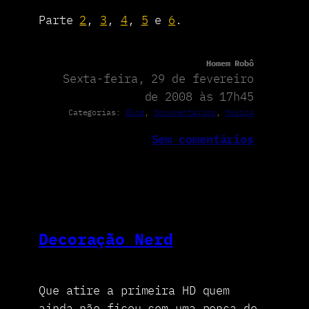
Parte
2
,
3
,
4
,
5
e
6
.
Homem Robô
Sexta-feira, 29 de fevereiro
de 2008 às 17h45
Categorias:
Blog
, 
Documentários
, 
Música
Sem comentários
Decoração Nerd
Que atire a primeira HD quem
ainda não ficou com uma penca de