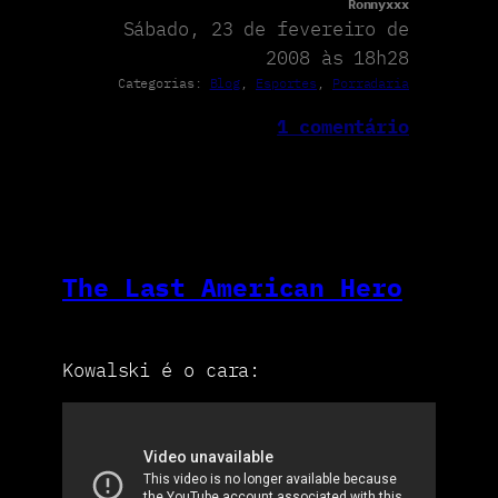
Ronnyxxx
Sábado, 23 de fevereiro de
2008 às 18h28
Categorias:
Blog
, 
Esportes
, 
Porradaria
1 comentário
The Last American Hero
Kowalski é o cara: