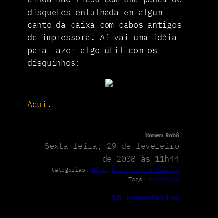
disquetes entulhada em algum
canto da caixa com cabos antigos
de impressora… Aí vai uma idéia
para fazer algo útil com os
disquinhos:
Aqui
.
Homem Robô
Sexta-feira, 29 de fevereiro
de 2008 às 11h44
Categorias:
Blog
, 
Brinquedos & Gadgets
Tags:
Decoração
18 comentários