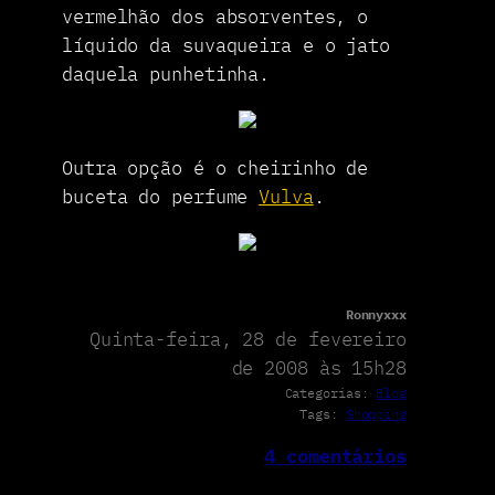
vermelhão dos absorventes, o
líquido da suvaqueira e o jato
daquela punhetinha.
Outra opção é o cheirinho de
buceta do perfume
Vulva
.
Ronnyxxx
Quinta-feira, 28 de fevereiro
de 2008 às 15h28
Categorias:
Blog
Tags:
Shopping
4 comentários