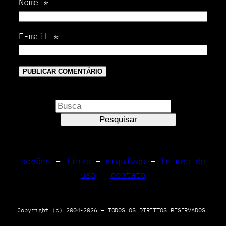
Nome
*
E-mail
*
P
e
Pesquisar
s
q
u
seções
–
links
–
arquivos
–
termos de
i
uso
–
contato
s
a
r
Copyright (c) 2004-2026 – TODOS OS DIREITOS RESERVADOS.