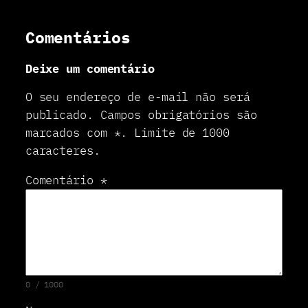
E
r
a
Comentários
s
e
Deixe um comentário
r
O seu endereço de e-mail não será
publicado.
Campos obrigatórios são
marcados com
*
.
Limite de 1000
caracteres.
Comentário
*
0 / 1000