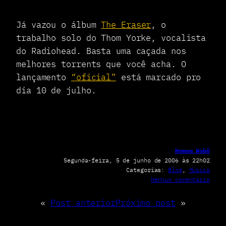
Já vazou o álbum
The Eraser
, o
trabalho solo do Thom Yorke, vocalista
do Radiohead. Basta uma caçada nos
melhores torrents que você acha. O
lançamento
“oficial”
está marcado pro
dia 10 de julho.
Homem Robô
Segunda-feira, 5 de junho de 2006 às 22h02
Categorias:
Blog
, 
Música
e
Nenhum comentário
m
T
«
Post anterior
Próximo post
»
h
e