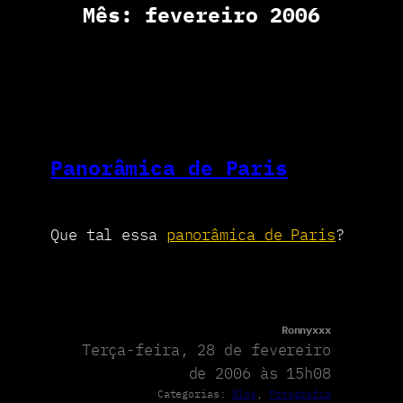
Mês:
fevereiro 2006
Panorâmica de Paris
Que tal essa
panorâmica de Paris
?
Ronnyxxx
Terça-feira, 28 de fevereiro
de 2006 às 15h08
Categorias:
Blog
, 
Fotografia