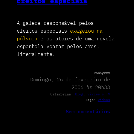
Efeitos especiais
A galera responsável pelos
efeitos especiais
exagerou na
pólvora
e os atores de uma novela
espanhola voaram pelos ares,
literalmente.
Ronnyxxx
Domingo, 26 de fevereiro de
2006 às 20h33
Categorias:
Blog
, 
Séries & TV
Tags:
Vídeos
Sem comentários