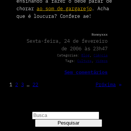
ensinando a fazer o bebê parar de
chorar
ao som de gargarejo
. Acha
que é loucura? Confere ae!
Ronnyxxx
Sexta-feira, 24 de fevereiro
de 2006 às 23h47
Categorias:
Blog
, 
Ciência
Tags:
Cultura
, 
Vídeos
Sem comentários
1
2
3
…
22
Próxima
»
P
e
Pesquisar
s