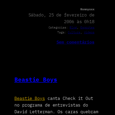
Ronnyxxx
Sábado, 25 de fevereiro de
2006 às 0h18
Categorias:
Blog
, 
Esportes
Tags:
Cultura
, 
Vídeos
Sem comentários
Beastie Boys
Beastie Boys
canta Check it Out
no programa de entrevistas do
David Letterman. Os caras quebram